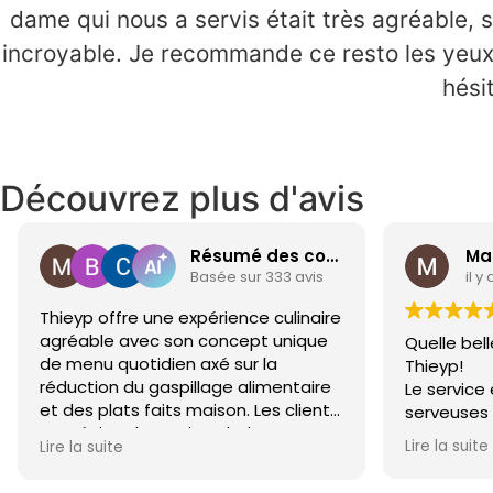
dame qui nous a servis était très agréable, so
incroyable. Je recommande ce resto les yeux f
hési
Découvrez plus d'avis
Résumé des commentaires
Ma
Basée sur 333 avis
il y
Thieyp offre une expérience culinaire
agréable avec son concept unique
Quelle bell
de menu quotidien axé sur la
Thieyp!
réduction du gaspillage alimentaire
Le service
et des plats faits maison. Les clients
serveuses 
apprécient le service chaleureux et
nourriture
Lire la suite
Lire la suite
l’ambiance conviviale. Malgré des
saveurs, ç
avis divers sur l’originalité, la qualité
n’avais pa