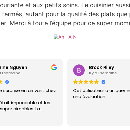
uriante et aux petits soins. Le cuisinier aussi 
ermés, autant pour la qualité des plats que p
ter. Merci à toute l’équipe pour ce super mome
A N
rine Nguyen
Brook Riley
 a 1 semaine
il y a 1 semaine
e surprise en arrivant chez
Cet utilisateur a uniqueme
une évaluation.
 était impeccable et les
super aimables. La
 était une explosion de
a faisait longtemps que je
s aussi bien mangé. Allez-y