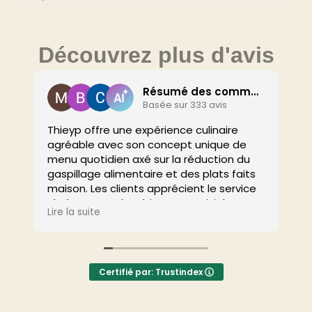
Découvrez plus d'avis
Résumé des commentaires
Basée sur 333 avis
Thieyp offre une expérience culinaire
agréable avec son concept unique de
Q
menu quotidien axé sur la réduction du
T
gaspillage alimentaire et des plats faits
L
maison. Les clients apprécient le service
s
chaleureux et l’ambiance conviviale.
é
L
Lire la suite
Malgré des avis divers sur l’originalité, la
l
qualité culinaire et du service est très
m
appréciée. Une adresse charmante pour
J
les amateurs de bonne cuisine. Visitez
Certifié par: Trustindex
thieyp.be pour plus d'infos !