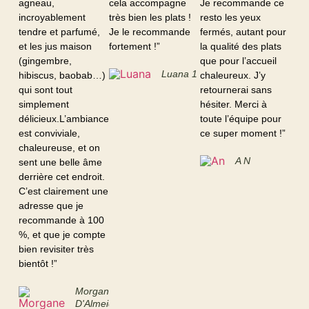
agneau,
cela accompagne
Je recommande ce
incroyablement
très bien les plats !
resto les yeux
tendre et parfumé,
Je le recommande
fermés, autant pour
et les jus maison
fortement !”
la qualité des plats
(gingembre,
que pour l’accueil
Luana 1
hibiscus, baobab…)
chaleureux. J’y
qui sont tout
retournerai sans
simplement
hésiter. Merci à
délicieux.L’ambiance
toute l’équipe pour
est conviviale,
ce super moment !”
chaleureuse, et on
A N
sent une belle âme
derrière cet endroit.
C’est clairement une
adresse que je
recommande à 100
%, et que je compte
bien revisiter très
bientôt !”
Morgane
D'Almeida