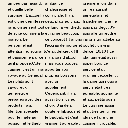
un peu par hasard,
ambiance
première fois dans
et quelle belle
chaleureuse et
un restaurant
surprise ! L’accueil y
conviviale. Il y a
sénégalais, et
est d’une gentillesse
deux plats au choix
franchement, je ne
rare, on se sent tout
de lundi à vendredi,
suis pas déçu. J’y
de suite comme à la
et j’aime beaucoup
suis allé un jeudi et
maison. Le
ce concept ! J’ai pris
j’ai pris un attiéké au
personnel est
l’accras de morue et
poulet : un vrai
attentionné, souriant
c’était délicieux ! Il
délice, 10/10 ! Le
et passionné par ce
n’y a pas d’alcool,
plantain était aussi
qu’il propose.Côté
mais vous pouvez
super bon. Le
cuisine, c’est un vrai
apporter vos
service était
voyage au Sénégal.
propres boissons
vraiment excellent :
Les plats sont
avec un
la dame qui nous a
savoureux,
supplément.
servis était très
généreux et
Cependant, il y a
agréable, souriante
préparés avec des
aussi trois jus au
et aux petits soins.
produits frais.
choix. J’ai déjà
Le cuisinier aussi
Mention spéciale
goûté le hibiscus et
était très gentil, en
pour le mafé au
le baobab, et c’est
plus de faire une
poisson et le thieb
vraiment agréable ;
cuisine incroyable.